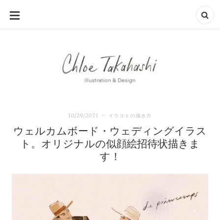
SKIP
TO
CONTENT
10/29/2021
イラストの描き方
ウェルカムボード・ウェディングイラス
ト。オリジナルの似顔絵招待状描きま
す！